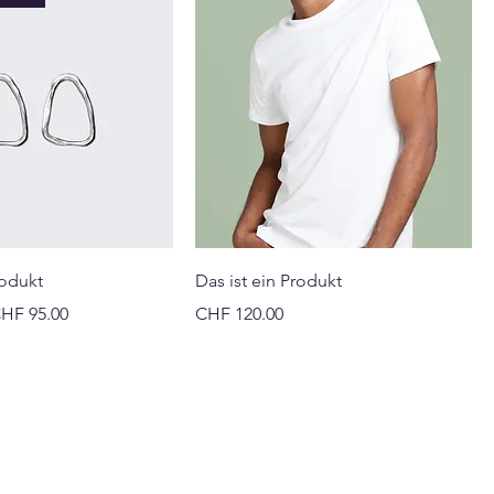
rodukt
Das ist ein Produkt
s
ale-Preis
Preis
HF 95.00
CHF 120.00