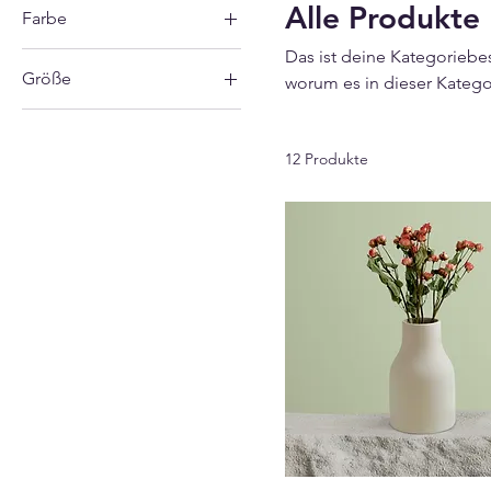
Alle Produkte
Farbe
Das ist deine Kategoriebe
Größe
worum es in dieser Katego
250 ml
500 ml
12 Produkte
80 ml
Einheitsgröße
L
M
S