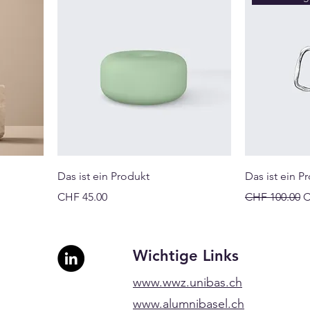
Das ist ein Produkt
Das ist ein P
Preis
Standardprei
S
CHF 45.00
CHF 100.00
C
l
Wichtige Links
www.wwz.unibas.ch
www.alumnibasel.ch