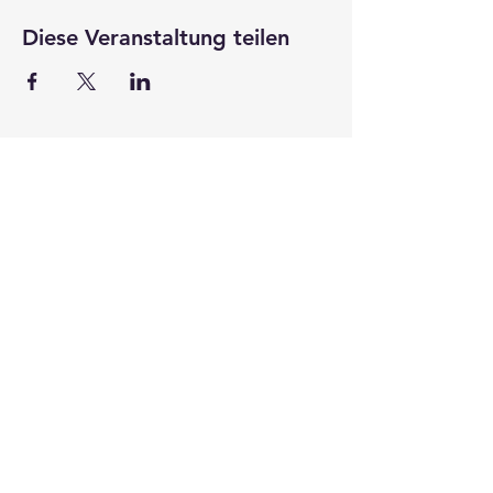
Diese Veranstaltung teilen
Alumni WWZ Basel
Peter Merian-Weg 6
Postfach
4002 Basel
Tel.
+41 (0)61 207 32 36
alumni-wwz@unibas.ch
Öffnungszeiten